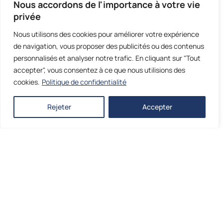
chauds et secs, ainsi que des hivers doux,
Nous accordons de l'importance à votre vie
humides et venteux notamment avec le
privée
Mistral
. Cette
variation climatique
peut
Nous utilisons des cookies pour améliorer votre expérience
mettre à l'épreuve votre
toiture
au fil des
de navigation, vous proposer des publicités ou des contenus
saisons. Une
rénovation de toiture
doit donc
personnalisés et analyser notre trafic. En cliquant sur "Tout
accepter", vous consentez à ce que nous utilisions des
prendre en compte ces spécificités pour
cookies.
Politique de confidentialité
assurer une protection optimale de votre
maison.
Rejeter
Accepter
Choisir les Matériaux
Adaptés
Le
choix
des
matériaux
est crucial en
rénovation de toiture
. Dans le
Vaucluse
, les
tuiles en terre cuite
sont une option
populaire, en harmonie avec
l'architecture
provençale
. Les toitures en ardoise ou en zinc